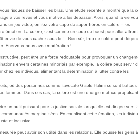
vous risquez de baisser les bras. Une étude récente a montré que la c
barrage à vos rêves et vous motive à les dépasser. Alors, quand la vie vo
ans un jeu vidéo, enfilez votre cape de super-héros en colère – les
utre émotion. La colère, c’est comme un coup de boost pour aller affront
ôt envie de vous cacher sous le lit. Bien sûr, trop de colère peut dégén
ter. Enervons-nous avec modération !
constructive, peut être une force redoutable pour provoquer un changem
iminations envers certaines minorités par exemple, la colère peut servir 
ur chez les individus, alimentant la détermination à lutter contre les
 droits, où des personnes comme l’avocate Gisèle Halimi se sont battues
es femmes. Dans ces cas, la colère est une énergie motrice propulsant
tre un outil puissant pour la justice sociale lorsqu’elle est dirigée vers l
des communautés marginalisées. En canalisant cette émotion, les individ
ste et inclusive.
mesurée peut avoir son utilité dans les relations. Elle pousse les gens 