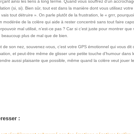
forçant ainsi les liens à long terme. Quand vous souffrez d’un accrocha
tion (si, si). Bien sûr, tout est dans la manière dont vous utilisez votre
 vais tout détruire ». On parle plutôt de la frustration, le « grrr, pourquoi
sion modérée de la colère qui aide à rester concentré sans tout faire capo
pouvoir mal utilisé, n’est-ce pas ? Car si c’est juste pour montrer que
re beaucoup plus de mal que de bien.
out de son nez, souvenez-vous, c’est votre GPS émotionnel qui vous dit q
ituation, et peut-être même de glisser une petite touche d’humour dans l
rendre aussi plaisante que possible, même quand la colère veut jouer l
resser :