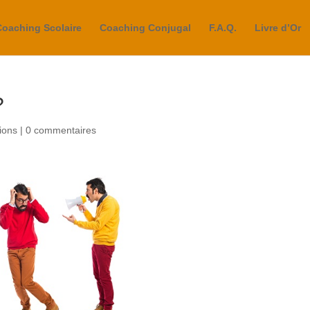
Coaching Scolaire
Coaching Conjugal
F.A.Q.
Livre d’Or
?
ions
|
0 commentaires