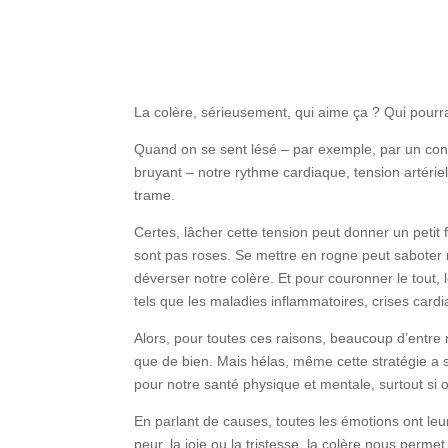
La colère, sérieusement, qui aime ça ? Qui pourrai
Quand on se sent lésé – par exemple, par un con
bruyant – notre rythme cardiaque, tension artérie
trame.
Certes, lâcher cette tension peut donner un peti
sont pas roses. Se mettre en rogne peut saboter no
déverser notre colère. Et pour couronner le tout, 
tels que les maladies inflammatoires, crises card
Alors, pour toutes ces raisons, beaucoup d’entre 
que de bien. Mais hélas, même cette stratégie a
pour notre santé physique et mentale, surtout si 
En parlant de causes, toutes les émotions ont leur
peur, la joie ou la tristesse, la colère nous perme