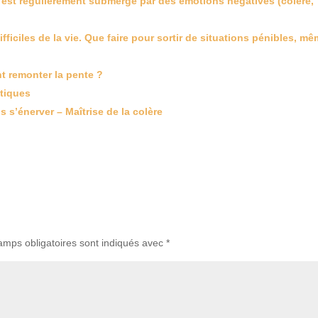
 est régulièrement submergé par des émotions négatives (colère,
fficiles de la vie. Que faire pour sortir de situations pénibles, m
t remonter la pente ?
atiques
s’énerver – Maîtrise de la colère
amps obligatoires sont indiqués avec
*