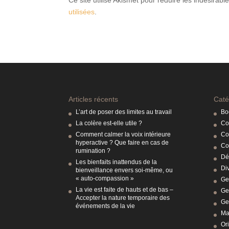
utilisées
.
Articles récents
Caté
L’art de poser des limites au travail
Boo
La colère est-elle utile ?
Co
Comment calmer la voix intérieure
Co
hyperactive ? Que faire en cas de
Co
rumination ?
Dé
Les bienfaits inattendus de la
Di
bienveillance envers soi-même, ou
« auto-compassion »
Ge
La vie est faite de hauts et de bas –
Ge
Accepter la nature temporaire des
Ge
événements de la vie
Ma
Or