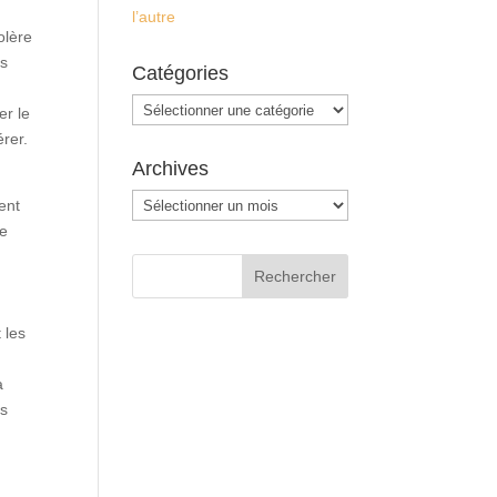
l’autre
olère
us
Catégories
Catégories
er le
érer.
Archives
Archives
ent
de
 les
a
us
à