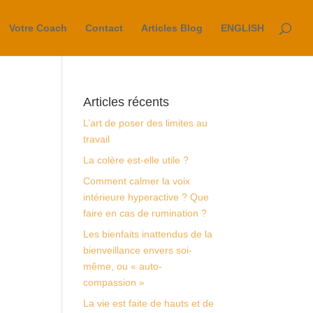
Votre Coach
Contact
Articles Blog
ENGLISH
Articles récents
L’art de poser des limites au
travail
La colère est-elle utile ?
Comment calmer la voix
intérieure hyperactive ? Que
faire en cas de rumination ?
Les bienfaits inattendus de la
bienveillance envers soi-
même, ou « auto-
compassion »
La vie est faite de hauts et de