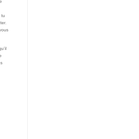
ge
 tu
ter.
 vous
u’il
e
es