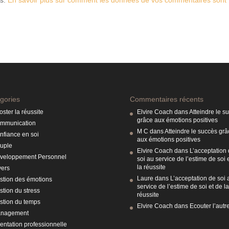
gories
Commentaires récents
ster la réussite
Elvire Coach
dans
Atteindre le s
grâce aux émotions positives
mmunication
M C
dans
Atteindre le succès grâ
nfiance en soi
aux émotions positives
uple
Elvire Coach
dans
L’acceptation
veloppement Personnel
soi au service de l’estime de soi 
la réussite
vers
Laure
dans
L’acceptation de soi 
stion des émotions
service de l’estime de soi et de la
stion du stress
réussite
stion du temps
Elvire Coach
dans
Ecouter l’autr
nagement
ientation professionnelle