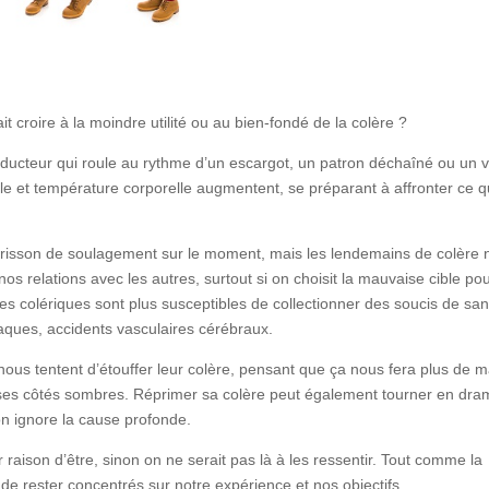
t croire à la moindre utilité ou au bien-fondé de la colère ?
ducteur qui roule au rythme d’un escargot, un patron déchaîné ou un v
lle et température corporelle augmentent, se préparant à affronter ce q
t frisson de soulagement sur le moment, mais les lendemains de colère 
s relations avec les autres, surtout si on choisit la mauvaise cible po
les colériques sont plus susceptibles de collectionner des soucis de san
iaques, accidents vasculaires cérébraux.
nous tentent d’étouffer leur colère, pensant que ça nous fera plus de m
 ses côtés sombres. Réprimer sa colère peut également tourner en dr
on ignore la cause profonde.
 raison d’être, sinon on ne serait pas là à les ressentir. Tout comme la
t de rester concentrés sur notre expérience et nos objectifs.